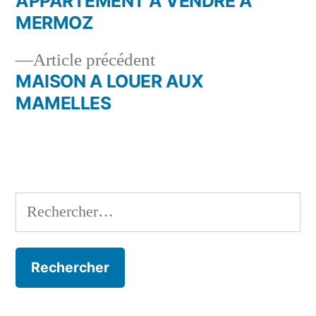
suivant :
APPARTEMENT A VENDRE A
Navigation
MERMOZ
de
Article
Article précédent
l’article
précédent :
MAISON A LOUER AUX
MAMELLES
Rechercher :