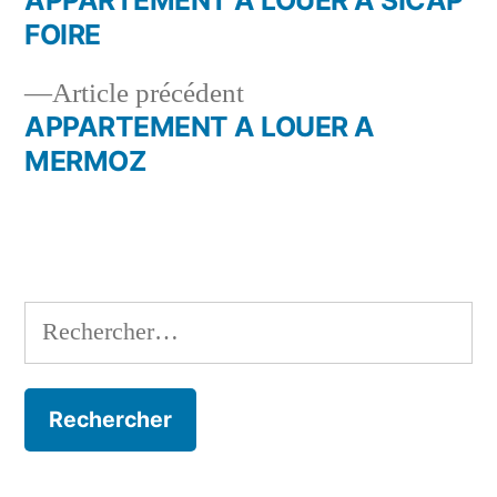
Navigation
FOIRE
de
Article
Article précédent
l’article
précédent :
APPARTEMENT A LOUER A
MERMOZ
Rechercher :