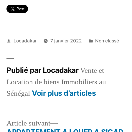
Publié
Publié
Locadakar
7 janvier 2022
Non classé
par
dans
Publié par Locadakar
Vente et
Location de biens Immobiliers au
Voir plus d’articles
Sénégal
Article
Article suivant
suivant :
APPARTEMENT A LOUER A SICAP