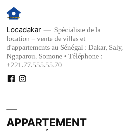
Aller
au
contenu
Locadakar
Spécialiste de la
location – vente de villas et
d'appartements au Sénégal : Dakar, Saly,
Ngaparou, Somone • Téléphone :
+221.77.555.55.70
Facebook
Instagram
Locadakar
Locadakar
APPARTEMENT