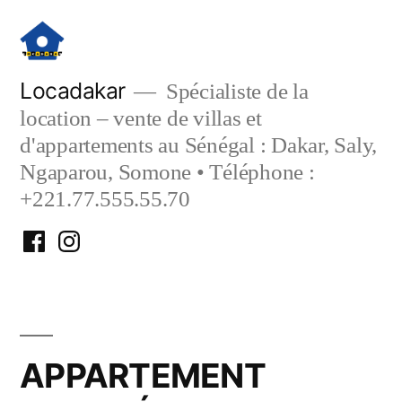
Aller
au
contenu
Locadakar
Spécialiste de la
location – vente de villas et
d'appartements au Sénégal : Dakar, Saly,
Ngaparou, Somone • Téléphone :
+221.77.555.55.70
Facebook
Instagram
Locadakar
Locadakar
APPARTEMENT