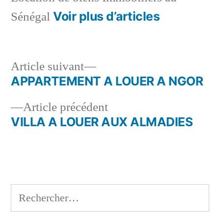
Voir plus d’articles
Sénégal
Article
Article suivant
suivant :
APPARTEMENT A LOUER A NGOR
Navigation
Article
Article précédent
de
précédent :
VILLA A LOUER AUX ALMADIES
l’article
Rechercher :