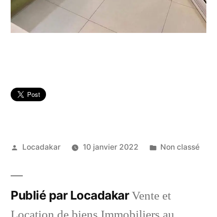
Publié
Publié
Locadakar
10 janvier 2022
Non classé
par
dans
Publié par Locadakar
Vente et
Location de biens Immobiliers au