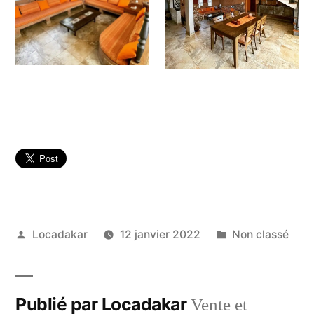
Publié
Publié
Locadakar
12 janvier 2022
Non classé
par
dans
Publié par Locadakar
Vente et