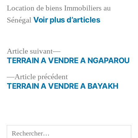
Location de biens Immobiliers au
Voir plus d’articles
Sénégal
Article
Article suivant
suivant :
TERRAIN A VENDRE A NGAPAROU
Navigation
Article
Article précédent
de
précédent :
TERRAIN A VENDRE A BAYAKH
l’article
Rechercher :