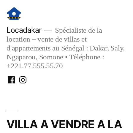
Aller
au
contenu
Locadakar
Spécialiste de la
location – vente de villas et
d'appartements au Sénégal : Dakar, Saly,
Ngaparou, Somone • Téléphone :
+221.77.555.55.70
Facebook
Instagram
Locadakar
Locadakar
VILLA A VENDRE A LA