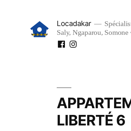
Aller
au
Locadakar
Spécialist
contenu
Saly, Ngaparou, Somone 
Facebook
Instagram
Locadakar
Locadakar
APPARTEM
LIBERTÉ 6