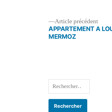
Artic
Article précédent
précé
APPARTEMENT A LO
Navigation
MERMOZ
de
l’article
Rechercher :