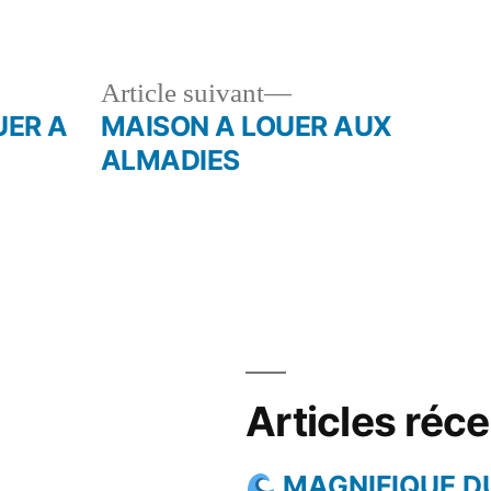
le
Article
Article suivant
dent :
suivant :
UER A
MAISON A LOUER AUX
ALMADIES
Articles réc
MAGNIFIQUE D