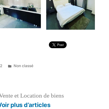
Publié
22
Non classé
dans
Vente et Location de biens
Voir plus d’articles