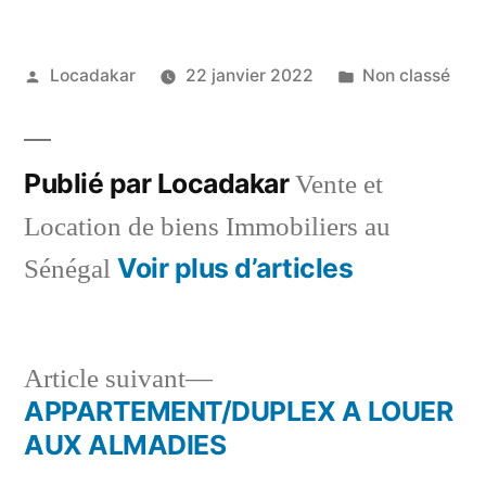
Publié
Publié
Locadakar
22 janvier 2022
Non classé
par
dans
Publié par Locadakar
Vente et
Location de biens Immobiliers au
Voir plus d’articles
Sénégal
Article
Article suivant
suivant :
APPARTEMENT/DUPLEX A LOUER
Navigation
AUX ALMADIES
de