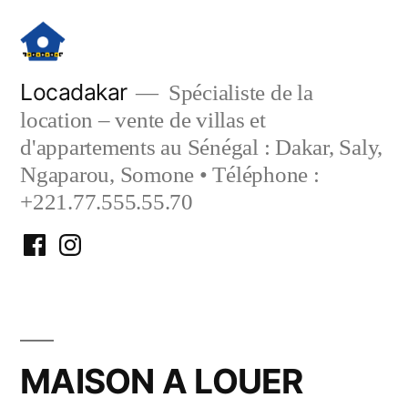
Aller
au
contenu
Locadakar
Spécialiste de la
location – vente de villas et
d'appartements au Sénégal : Dakar, Saly,
Ngaparou, Somone • Téléphone :
+221.77.555.55.70
Facebook
Instagram
Locadakar
Locadakar
MAISON A LOUER