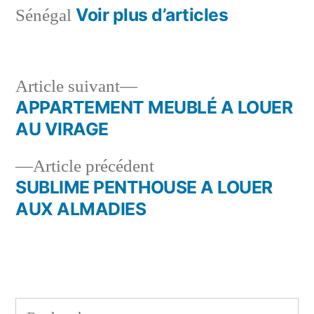
Voir plus d’articles
Sénégal
Article
Article suivant
suivant :
APPARTEMENT MEUBLÉ A LOUER
Navigation
AU VIRAGE
de
Article
Article précédent
l’article
précédent :
SUBLIME PENTHOUSE A LOUER
AUX ALMADIES
Rechercher :