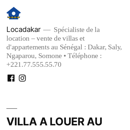
Aller
au
contenu
Locadakar
Spécialiste de la
location – vente de villas et
d'appartements au Sénégal : Dakar, Saly,
Ngaparou, Somone • Téléphone :
+221.77.555.55.70
Facebook
Instagram
Locadakar
Locadakar
VILLA A LOUER AU