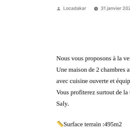
Publié
Locadakar
31 janvier 20
par
Nous vous proposons à la ven
Une maison de 2 chambres av
avec cuisine ouverte et équi
Vous profiterez surtout de la
Saly.
Surface terrain :495m2