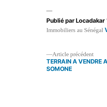
Publié par Locadakar
Immobiliers au Sénégal
Artic
Article précédent
précé
TERRAIN A VENDRE A
Navigation
SOMONE
de
l’article