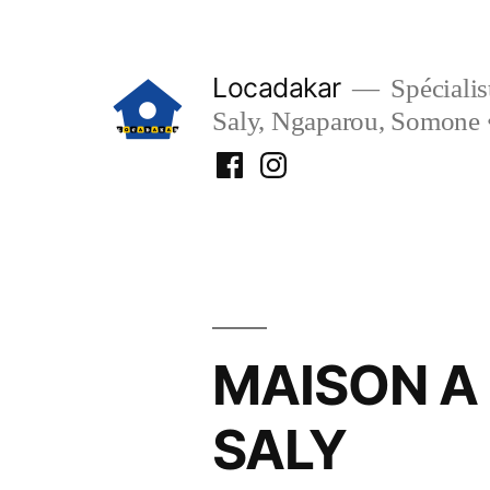
Aller
au
Locadakar
Spécialist
contenu
Saly, Ngaparou, Somone 
Facebook
Instagram
Locadakar
Locadakar
MAISON A 
SALY