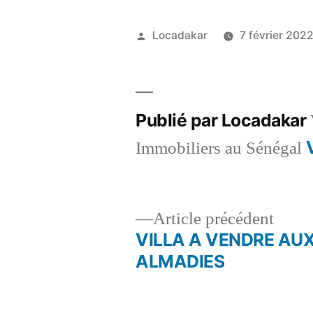
Publié
Locadakar
7 février 202
par
Publié par Locadakar
Immobiliers au Sénégal
Artic
Article précédent
précé
VILLA A VENDRE AU
Navigation
ALMADIES
de