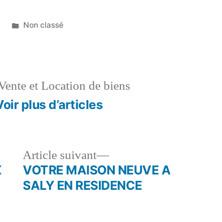
Publié
2
Non classé
dans
Vente et Location de biens
Voir plus d’articles
le
Article
Article suivant
dent :
suivant :
X
VOTRE MAISON NEUVE A
SALY EN RESIDENCE