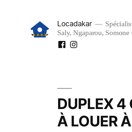
Aller
au
Locadakar
Spécialist
contenu
Saly, Ngaparou, Somone 
Facebook
Instagram
Locadakar
Locadakar
DUPLEX 4
À LOUER 