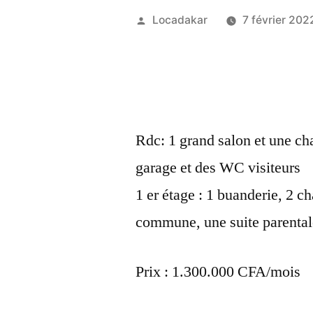
Publié
Locadakar
7 février 202
par
Rdc: 1 grand salon et une ch
garage et des WC visiteurs
1 er étage : 1 buanderie, 2 c
commune, une suite parentale
Prix : 1.300.000 CFA/mois