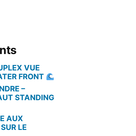
ents
UPLEX VUE
WATER FRONT
NDRE –
AUT STANDING
RE AUX
 SUR LE