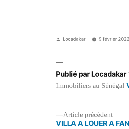
Publié
Locadakar
9 février 202
par
Publié par Locadakar
Immobiliers au Sénégal
Artic
Article précédent
précé
VILLA A LOUER A FA