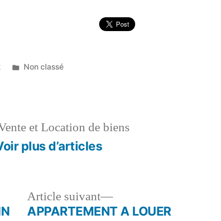
Publié
2
Non classé
dans
Vente et Location de biens
Voir plus d’articles
le
Article
Article suivant
dent :
suivant :
NN
APPARTEMENT A LOUER