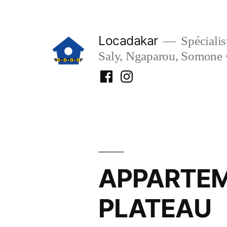
Aller
au
Locadakar
Spécialist
contenu
Saly, Ngaparou, Somone 
Facebook
Instagram
Locadakar
Locadakar
APPARTEM
PLATEAU