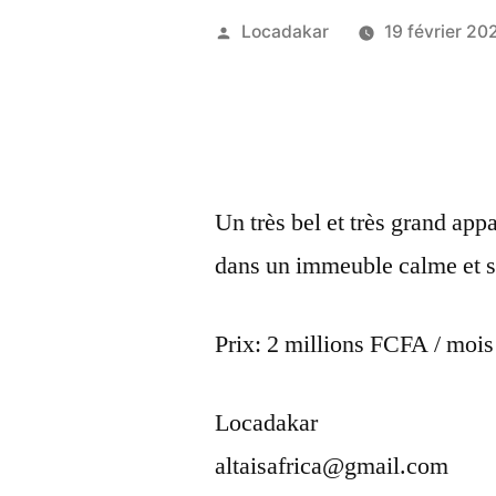
Publié
Locadakar
19 février 20
par
Un très bel et très grand app
dans un immeuble calme et sé
Prix: 2 millions FCFA / mois
Locadakar
altaisafrica@gmail.com