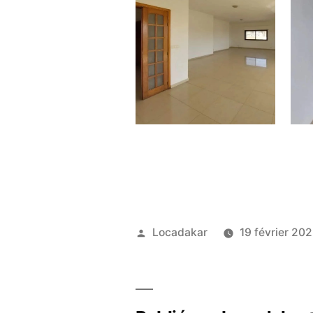
Publié
Locadakar
19 février 20
par