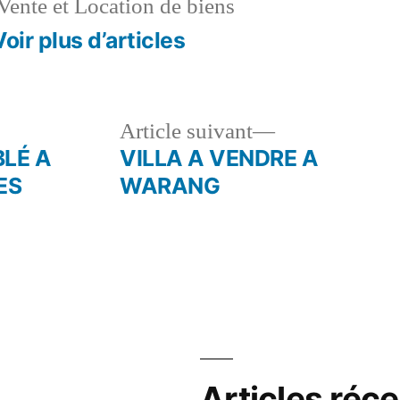
Vente et Location de biens
Voir plus d’articles
le
Article
Article suivant
dent :
suivant :
LÉ A
VILLA A VENDRE A
ES
WARANG
Articles réc