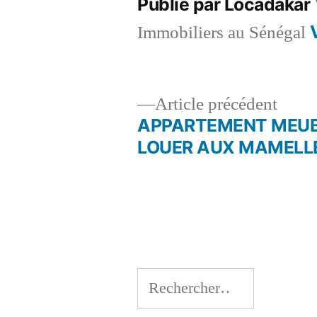
Publié par Locadakar
Immobiliers au Sénégal
Artic
Article précédent
précé
APPARTEMENT MEUB
Navigation
LOUER AUX MAMELL
de
l’article
Rechercher :