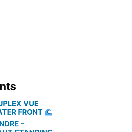
ents
UPLEX VUE
WATER FRONT
NDRE –