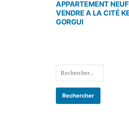
précé
APPARTEMENT NEUF
Navigation
VENDRE A LA CITÉ K
GORGUI
de
l’article
Rechercher :