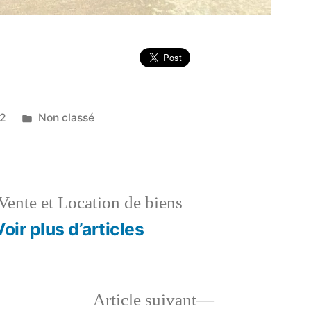
Publié
22
Non classé
dans
Vente et Location de biens
Voir plus d’articles
le
Article
Article suivant