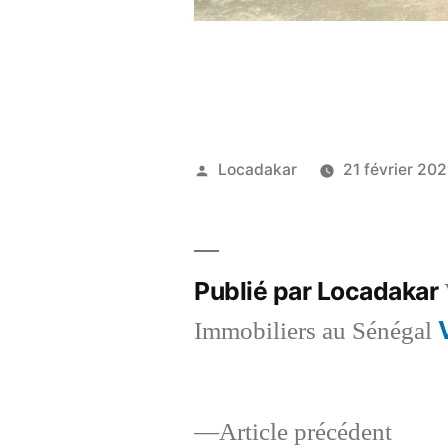
Publié
Locadakar
21 février 20
par
Publié par Locadakar
Immobiliers au Sénégal
Artic
Article précédent