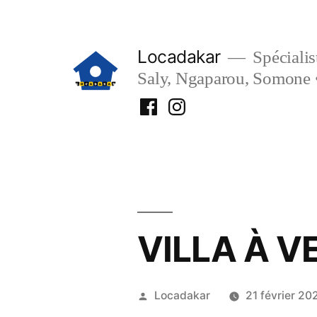
Aller
au
Locadakar
Spécialist
contenu
Saly, Ngaparou, Somone 
Facebook
Instagram
Locadakar
Locadakar
VILLA À V
Publié
Locadakar
21 février 20
par