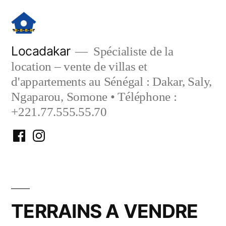
Aller
au
contenu
Locadakar
Spécialiste de la
location – vente de villas et
d'appartements au Sénégal : Dakar, Saly,
Ngaparou, Somone • Téléphone :
+221.77.555.55.70
Facebook
Instagram
Locadakar
Locadakar
TERRAINS A VENDRE