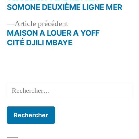
Navigation
SOMONE DEUXIÈME LIGNE MER
de
Article
Article précédent
l’article
précédent :
MAISON A LOUER A YOFF
CITÉ DJILI MBAYE
Rechercher :