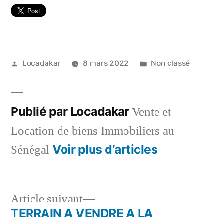
Publié
Publié
Locadakar
8 mars 2022
Non classé
par
dans
Publié par Locadakar
Vente et
Location de biens Immobiliers au
Voir plus d’articles
Sénégal
Article
Article suivant
suivant :
TERRAIN A VENDRE A LA