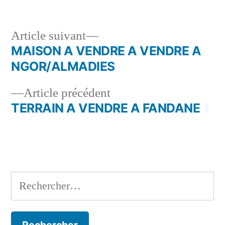
Article
Article suivant
suivant :
MAISON A VENDRE A VENDRE A
Navigation
NGOR/ALMADIES
de
Article
Article précédent
l’article
précédent :
TERRAIN A VENDRE A FANDANE
Rechercher :