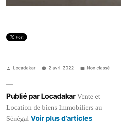
Publié
Publié
Locadakar
2 avril 2022
Non classé
par
dans
Publié par Locadakar
Vente et
Location de biens Immobiliers au
Voir plus d’articles
Sénégal