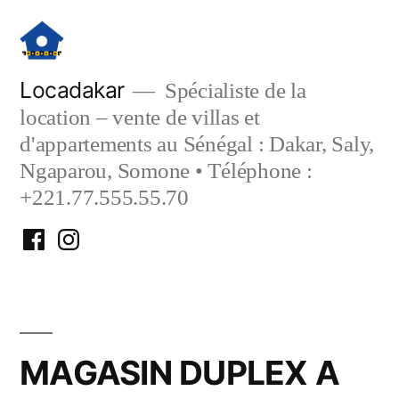
Aller
au
contenu
Locadakar
Spécialiste de la
location – vente de villas et
d'appartements au Sénégal : Dakar, Saly,
Ngaparou, Somone • Téléphone :
+221.77.555.55.70
Facebook
Instagram
Locadakar
Locadakar
MAGASIN DUPLEX A