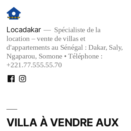
Aller
au
contenu
Locadakar
Spécialiste de la
location – vente de villas et
d'appartements au Sénégal : Dakar, Saly,
Ngaparou, Somone • Téléphone :
+221.77.555.55.70
Facebook
Instagram
Locadakar
Locadakar
VILLA À VENDRE AUX