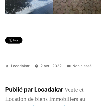
Publié
Publié
Locadakar
2 avril 2022
Non classé
par
dans
Publié par Locadakar
Vente et
Location de biens Immobiliers au