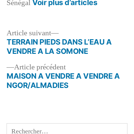
Voir plus d’articles
Sénégal
Article
Article suivant
suivant :
TERRAIN PIEDS DANS L’EAU A
Navigation
VENDRE A LA SOMONE
de
Article
Article précédent
l’article
précédent :
MAISON A VENDRE A VENDRE A
NGOR/ALMADIES
Rechercher :