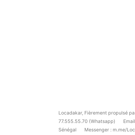
Locadakar
,
Fièrement propulsé p
77.555.55.70 (Whatsapp)
Email
Sénégal
Messenger : m.me/Lo