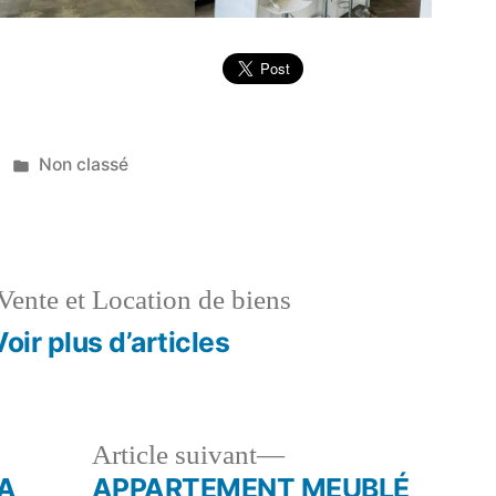
Publié
Non classé
dans
Vente et Location de biens
Voir plus d’articles
le
Article
Article suivant
dent :
suivant :
LA
APPARTEMENT MEUBLÉ