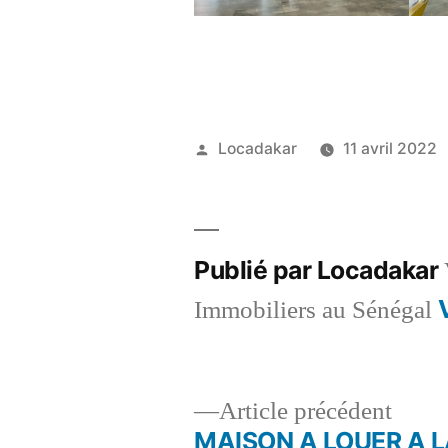
Publié
Locadakar
11 avril 2022
par
Publié par Locadakar
Immobiliers au Sénégal
Artic
Article précédent
précé
MAISON A LOUER A 