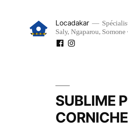
Aller
au
Locadakar
Spécialist
contenu
Saly, Ngaparou, Somone 
Facebook
Instagram
Locadakar
Locadakar
SUBLIME 
CORNICHE