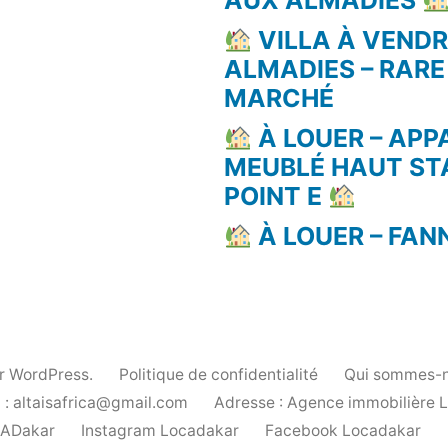
AUX ALMADIES
VILLA À VEND
ALMADIES – RARE
MARCHÉ
À LOUER – AP
MEUBLÉ HAUT ST
POINT E
À LOUER – FAN
ar WordPress.
Politique de confidentialité
Qui sommes-n
 : altaisafrica@gmail.com
Adresse : Agence immobilière 
cADakar
Instagram Locadakar
Facebook Locadakar