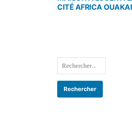
Navigation
CITÉ AFRICA OUAK
de
l’article
Rechercher :