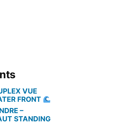
ents
UPLEX VUE
WATER FRONT
NDRE –
AUT STANDING