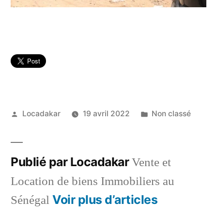
Publié
Publié
Locadakar
19 avril 2022
Non classé
par
dans
Publié par Locadakar
Vente et
Location de biens Immobiliers au
Voir plus d’articles
Sénégal