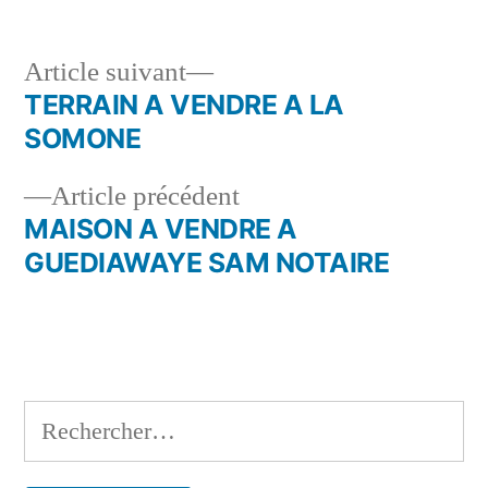
Article
Article suivant
suivant :
TERRAIN A VENDRE A LA
Navigation
SOMONE
de
Article
Article précédent
l’article
précédent :
MAISON A VENDRE A
GUEDIAWAYE SAM NOTAIRE
Rechercher :