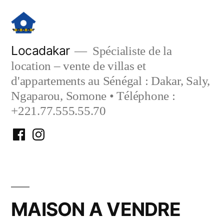
Aller
au
contenu
Locadakar
Spécialiste de la
location – vente de villas et
d'appartements au Sénégal : Dakar, Saly,
Ngaparou, Somone • Téléphone :
+221.77.555.55.70
Facebook
Instagram
Locadakar
Locadakar
MAISON A VENDRE