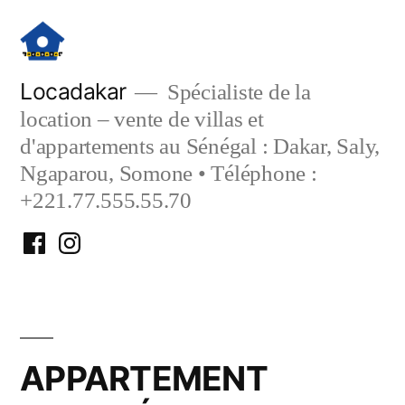
Aller
au
contenu
Locadakar
Spécialiste de la
location – vente de villas et
d'appartements au Sénégal : Dakar, Saly,
Ngaparou, Somone • Téléphone :
+221.77.555.55.70
Facebook
Instagram
Locadakar
Locadakar
APPARTEMENT