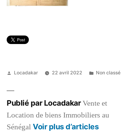
Publié
Publié
Locadakar
22 avril 2022
Non classé
par
dans
Publié par Locadakar
Vente et
Location de biens Immobiliers au
Voir plus d’articles
Sénégal