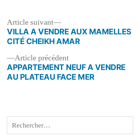
Article
Article suivant
suivant :
VILLA A VENDRE AUX MAMELLES
Navigation
CITÉ CHEIKH AMAR
de
Article
Article précédent
l’article
précédent :
APPARTEMENT NEUF A VENDRE
AU PLATEAU FACE MER
Rechercher :