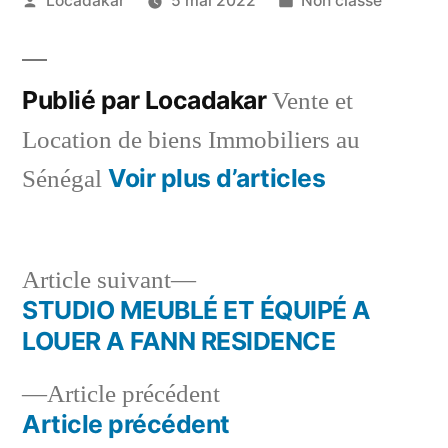
Locadakar
5 mai 2022
Non classé
par
dans
Publié par Locadakar
Vente et
Location de biens Immobiliers au
Voir plus d’articles
Sénégal
Article
Article suivant
suivant :
STUDIO MEUBLÉ ET ÉQUIPÉ A
Navigation
LOUER A FANN RESIDENCE
de
Article
Article précédent
l’article
précédent :
Article précédent