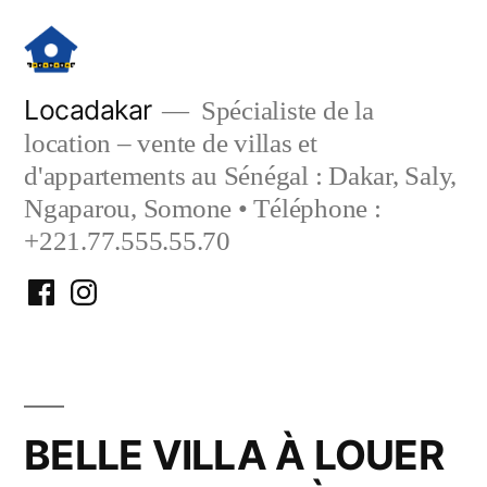
Aller
au
contenu
Locadakar
Spécialiste de la
location – vente de villas et
d'appartements au Sénégal : Dakar, Saly,
Ngaparou, Somone • Téléphone :
+221.77.555.55.70
Facebook
Instagram
Locadakar
Locadakar
BELLE VILLA À LOUER