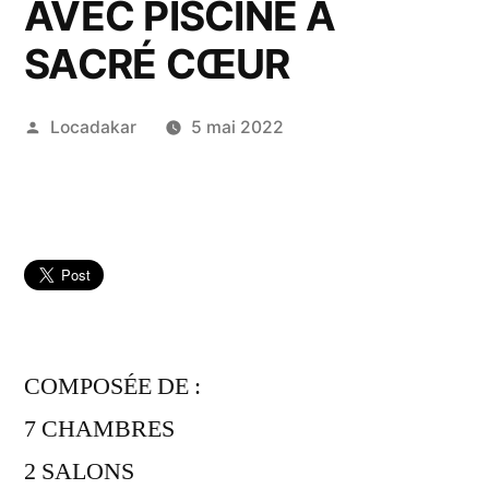
AVEC PISCINE À
SACRÉ CŒUR
Publié
Locadakar
5 mai 2022
par
COMPOSÉE DE :
7 CHAMBRES
2 SALONS