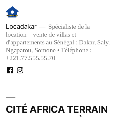
Aller
au
contenu
Locadakar
Spécialiste de la
location – vente de villas et
d'appartements au Sénégal : Dakar, Saly,
Ngaparou, Somone • Téléphone :
+221.77.555.55.70
Facebook
Instagram
Locadakar
Locadakar
CITÉ AFRICA TERRAIN