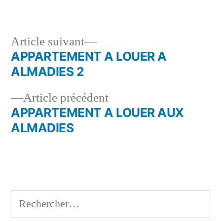
Article
Article suivant
suivant :
APPARTEMENT A LOUER A
Navigation
ALMADIES 2
de
Article
Article précédent
l’article
précédent :
APPARTEMENT A LOUER AUX
ALMADIES
Rechercher :