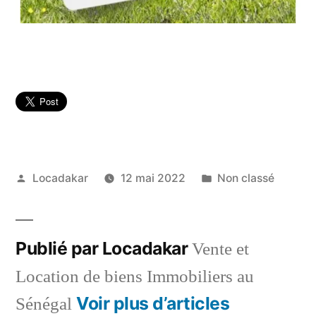
Publié
Publié
Locadakar
12 mai 2022
Non classé
par
dans
Publié par Locadakar
Vente et
Location de biens Immobiliers au
Voir plus d’articles
Sénégal