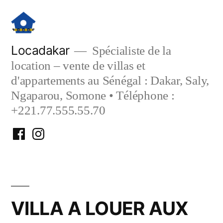
Aller
au
contenu
Locadakar
Spécialiste de la
location – vente de villas et
d'appartements au Sénégal : Dakar, Saly,
Ngaparou, Somone • Téléphone :
+221.77.555.55.70
Facebook
Instagram
Locadakar
Locadakar
VILLA A LOUER AUX