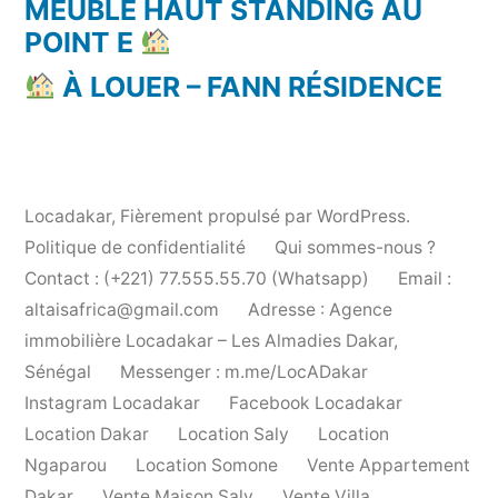
MEUBLÉ HAUT STANDING AU
POINT E
À LOUER – FANN RÉSIDENCE
Locadakar
,
Fièrement propulsé par WordPress.
Politique de confidentialité
Qui sommes-nous ?
Contact : (+221) 77.555.55.70 (Whatsapp)
Email :
altaisafrica@gmail.com
Adresse : Agence
immobilière Locadakar – Les Almadies Dakar,
Sénégal
Messenger : m.me/LocADakar
Instagram Locadakar
Facebook Locadakar
Location Dakar
Location Saly
Location
Ngaparou
Location Somone
Vente Appartement
Dakar
Vente Maison Saly
Vente Villa