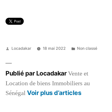
Publié
Publié
Locadakar
18 mai 2022
Non classé
par
dans
Publié par Locadakar
Vente et
Location de biens Immobiliers au
Voir plus d’articles
Sénégal