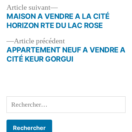
Article
Article suivant
suivant :
MAISON A VENDRE A LA CITÉ
Navigation
HORIZON RTE DU LAC ROSE
de
Article
Article précédent
l’article
précédent :
APPARTEMENT NEUF A VENDRE A
CITÉ KEUR GORGUI
Rechercher :