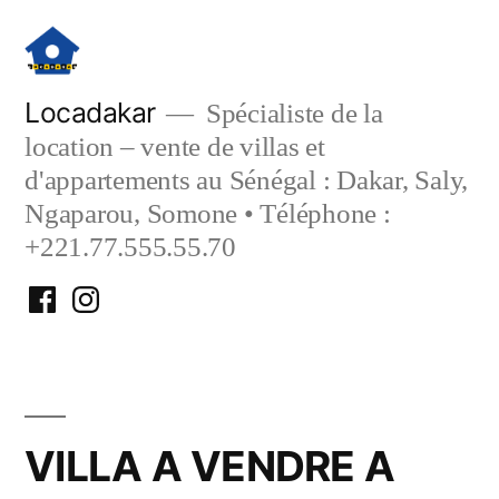
Aller
au
contenu
Locadakar
Spécialiste de la
location – vente de villas et
d'appartements au Sénégal : Dakar, Saly,
Ngaparou, Somone • Téléphone :
+221.77.555.55.70
Facebook
Instagram
Locadakar
Locadakar
VILLA A VENDRE A