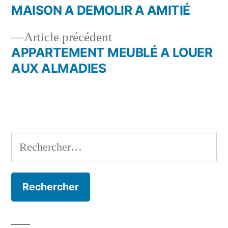
suivant :
MAISON A DEMOLIR A AMITIÉ
Navigation
Article
Article précédent
de
précédent :
APPARTEMENT MEUBLÉ A LOUER
l’article
AUX ALMADIES
Rechercher :