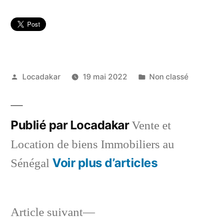
Publié
Publié
Locadakar
19 mai 2022
Non classé
par
dans
Publié par Locadakar
Vente et
Location de biens Immobiliers au
Voir plus d’articles
Sénégal
Article
Article suivant