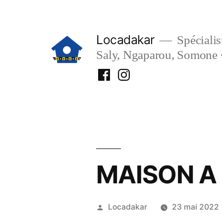
Aller
au
Locadakar
Spécialist
contenu
Saly, Ngaparou, Somone 
Facebook
Instagram
Locadakar
Locadakar
MAISON A
Publié
Locadakar
23 mai 2022
par