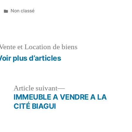
Publié
Non classé
dans
Vente et Location de biens
Voir plus d’articles
le
Article
Article suivant
dent :
suivant :
IMMEUBLE A VENDRE A LA
CITÉ BIAGUI