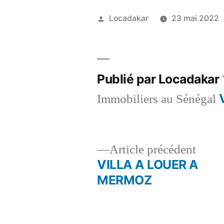
Publié
Locadakar
23 mai 2022
par
Publié par Locadakar
Immobiliers au Sénégal
Artic
Article précédent
précé
VILLA A LOUER A
Navigation
MERMOZ
de