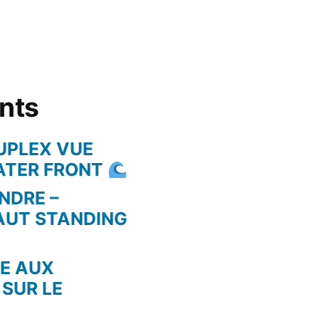
ents
UPLEX VUE
WATER FRONT
NDRE –
AUT STANDING
RE AUX
 SUR LE