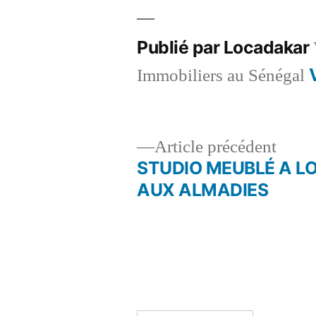
Publié par Locadakar
Immobiliers au Sénégal
Artic
Article précédent
précé
STUDIO MEUBLÉ A L
Navigation
AUX ALMADIES
de
l’article