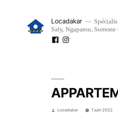
Aller
au
Locadakar
Spécialist
contenu
Saly, Ngaparou, Somone 
Facebook
Instagram
Locadakar
Locadakar
APPARTEM
Publié
Locadakar
1 juin 2022
par