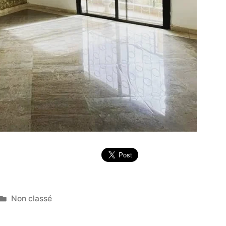
Publié
Non classé
dans