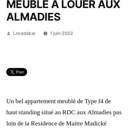
MEUBLÉ A LOUER AUX
ALMADIES
Publié
Locadakar
1 juin 2022
par
Un bel appartement meublé de Type f4 de
haut standing situé au RDC aux Almadies pas
loin de la Residence de Maitre Madické