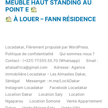
MEUBLÉ HAUT STANDING AU
POINT E
À LOUER – FANN RÉSIDENCE
Locadakar
,
Fièrement propulsé par WordPress.
Politique de confidentialité
Qui sommes-nous ?
Contact : (+221) 77.555.55.70 (Whatsapp)
Email :
altaisafrica@gmail.com
Adresse : Agence
immobilière Locadakar – Les Almadies Dakar,
Sénégal
Messenger : m.me/LocADakar
Instagram Locadakar
Facebook Locadakar
Location Dakar
Location Saly
Location
Ngaparou
Location Somone
Vente Appartement
Dakar
Vente Maison Saly
Vente Villa