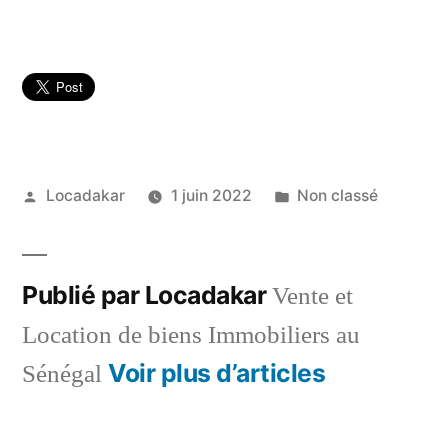
Publié
Publié
Locadakar
1 juin 2022
Non classé
par
dans
Publié par Locadakar
Vente et
Location de biens Immobiliers au
Voir plus d’articles
Sénégal