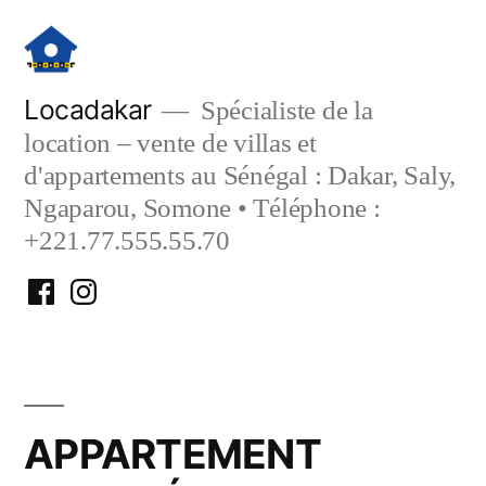
Aller
au
contenu
Locadakar
Spécialiste de la
location – vente de villas et
d'appartements au Sénégal : Dakar, Saly,
Ngaparou, Somone • Téléphone :
+221.77.555.55.70
Facebook
Instagram
Locadakar
Locadakar
APPARTEMENT