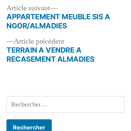
Article
Article suivant
suivant :
APPARTEMENT MEUBLE SIS A
Navigation
NGOR/ALMADIES
de
Article
Article précédent
l’article
précédent :
TERRAIN A VENDRE A
RECASEMENT ALMADIES
Rechercher :