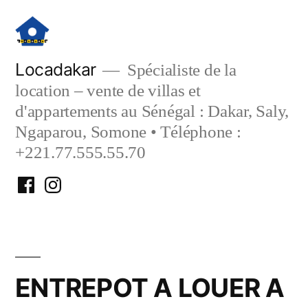
Aller
au
contenu
Locadakar
Spécialiste de la
location – vente de villas et
d'appartements au Sénégal : Dakar, Saly,
Ngaparou, Somone • Téléphone :
+221.77.555.55.70
Facebook
Instagram
Locadakar
Locadakar
ENTREPOT A LOUER A