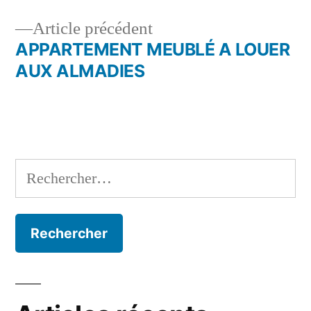
de
Article
Article précédent
l’article
précédent :
APPARTEMENT MEUBLÉ A LOUER
AUX ALMADIES
Rechercher :