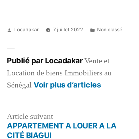
Publié
Publié
Locadakar
7 juillet 2022
Non classé
par
dans
Publié par Locadakar
Vente et
Location de biens Immobiliers au
Voir plus d’articles
Sénégal
Article
Article suivant
suivant :
APPARTEMENT A LOUER A LA
Navigation
CITÉ BIAGUI