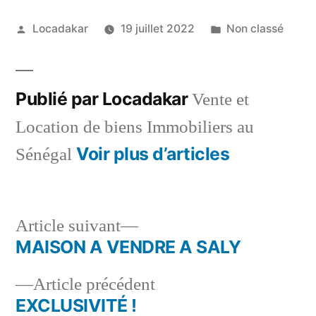
Publié
Publié
Locadakar
19 juillet 2022
Non classé
par
dans
Publié par Locadakar
Vente et
Location de biens Immobiliers au
Voir plus d’articles
Sénégal
Article
Article suivant
suivant :
MAISON A VENDRE A SALY
Navigation
Article
Article précédent
de
précédent :
EXCLUSIVITÉ !