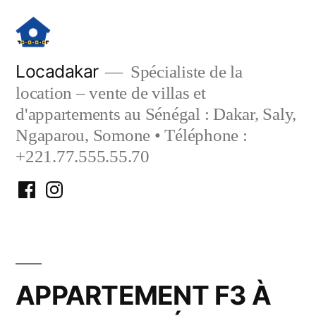
Aller
au
contenu
Locadakar
Spécialiste de la
location – vente de villas et
d'appartements au Sénégal : Dakar, Saly,
Ngaparou, Somone • Téléphone :
+221.77.555.55.70
Facebook
Instagram
Locadakar
Locadakar
APPARTEMENT F3 À