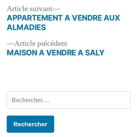
Article
Article suivant
suivant :
APPARTEMENT A VENDRE AUX
Navigation
ALMADIES
de
Article
Article précédent
l’article
précédent :
MAISON A VENDRE A SALY
Rechercher :