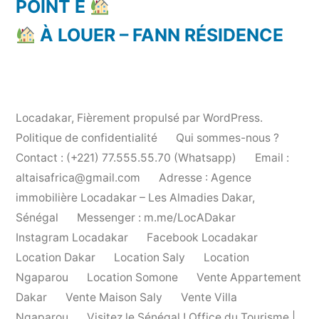
POINT E
À LOUER – FANN RÉSIDENCE
Locadakar
,
Fièrement propulsé par WordPress.
Politique de confidentialité
Qui sommes-nous ?
Contact : (+221) 77.555.55.70 (Whatsapp)
Email :
altaisafrica@gmail.com
Adresse : Agence
immobilière Locadakar – Les Almadies Dakar,
Sénégal
Messenger : m.me/LocADakar
Instagram Locadakar
Facebook Locadakar
Location Dakar
Location Saly
Location
Ngaparou
Location Somone
Vente Appartement
Dakar
Vente Maison Saly
Vente Villa
Ngaparou
Visitez le Sénégal ! Office du Tourisme |