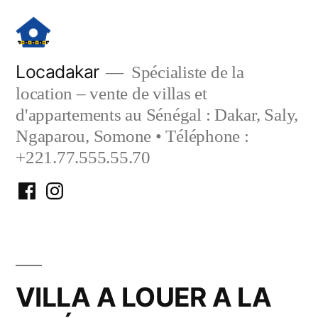
Aller
au
contenu
Locadakar
Spécialiste de la
location – vente de villas et
d'appartements au Sénégal : Dakar, Saly,
Ngaparou, Somone • Téléphone :
+221.77.555.55.70
Facebook
Instagram
Locadakar
Locadakar
VILLA A LOUER A LA