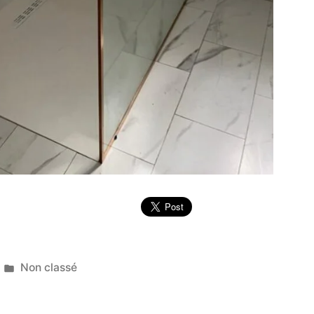
Publié
Non classé
dans