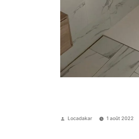
Publié
Locadakar
1 août 2022
par