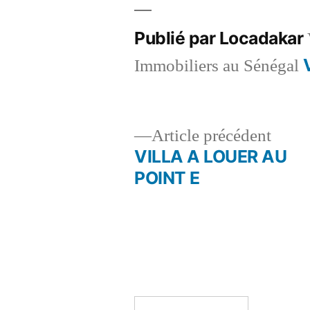
Publié par Locadakar
Immobiliers au Sénégal
Artic
Article précédent
précé
VILLA A LOUER AU
Navigation
POINT E
de
l’article
Rechercher :