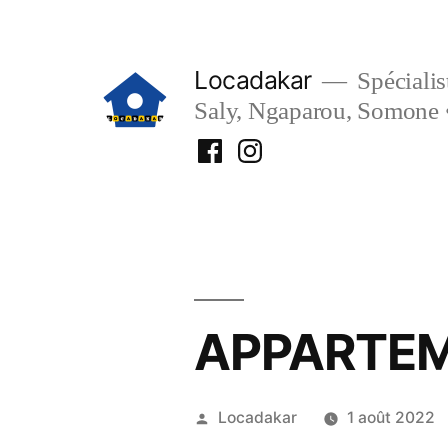
Aller
au
Locadakar
Spécialist
contenu
Saly, Ngaparou, Somone 
Facebook
Instagram
Locadakar
Locadakar
APPARTEM
Publié
Locadakar
1 août 2022
par