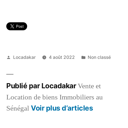
Publié
Publié
Locadakar
4 août 2022
Non classé
par
dans
Publié par Locadakar
Vente et
Location de biens Immobiliers au
Voir plus d’articles
Sénégal