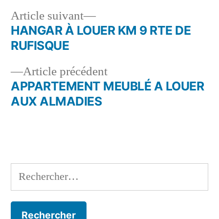
Article
Article suivant
suivant :
HANGAR À LOUER KM 9 RTE DE
Navigation
RUFISQUE
de
Article
Article précédent
l’article
précédent :
APPARTEMENT MEUBLÉ A LOUER
AUX ALMADIES
Rechercher :