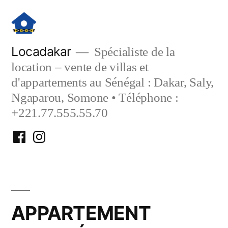
Aller
au
contenu
Locadakar
Spécialiste de la
location – vente de villas et
d'appartements au Sénégal : Dakar, Saly,
Ngaparou, Somone • Téléphone :
+221.77.555.55.70
Facebook
Instagram
Locadakar
Locadakar
APPARTEMENT