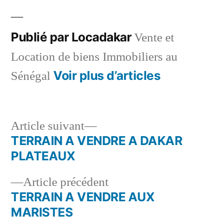
par
dans
Publié par Locadakar
Vente et
Location de biens Immobiliers au
Voir plus d’articles
Sénégal
Article
Article suivant
suivant :
TERRAIN A VENDRE A DAKAR
Navigation
PLATEAUX
de
Article
Article précédent
l’article
précédent :
TERRAIN A VENDRE AUX
MARISTES