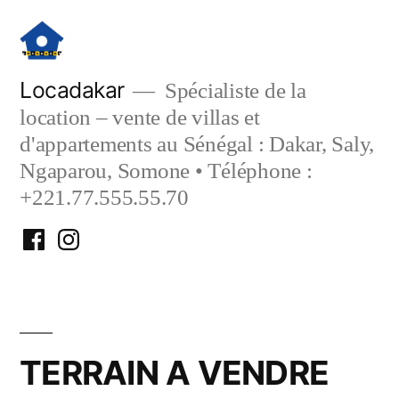
Aller
au
contenu
Locadakar
Spécialiste de la
location – vente de villas et
d'appartements au Sénégal : Dakar, Saly,
Ngaparou, Somone • Téléphone :
+221.77.555.55.70
Facebook
Instagram
Locadakar
Locadakar
TERRAIN A VENDRE