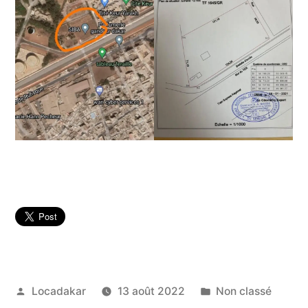
Publié
Publié
Locadakar
13 août 2022
Non classé