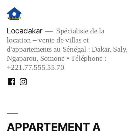
Aller
au
contenu
Locadakar
Spécialiste de la
location – vente de villas et
d'appartements au Sénégal : Dakar, Saly,
Ngaparou, Somone • Téléphone :
+221.77.555.55.70
Facebook
Instagram
Locadakar
Locadakar
APPARTEMENT A