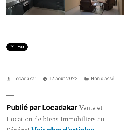
Publié
Publié
Locadakar
17 août 2022
Non classé
par
dans
Publié par Locadakar
Vente et
Location de biens Immobiliers au