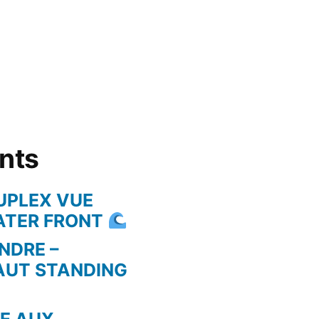
ents
UPLEX VUE
WATER FRONT
NDRE –
AUT STANDING
RE AUX