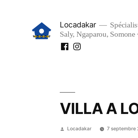
Aller
au
Locadakar
Spécialist
contenu
Saly, Ngaparou, Somone 
Facebook
Instagram
Locadakar
Locadakar
VILLA A L
Publié
Locadakar
7 septembre
par