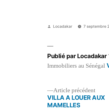
Publié
Locadakar
7 septembre 
par
Publié par Locadakar
Immobiliers au Sénégal
Artic
Article précédent
précé
VILLA A LOUER AUX
Navigation
MAMELLES