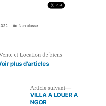
Publié
2022
Non classé
dans
Vente et Location de biens
Voir plus d’articles
le
Article
Article suivant
dent :
suivant :
VILLA A LOUER A
NGOR