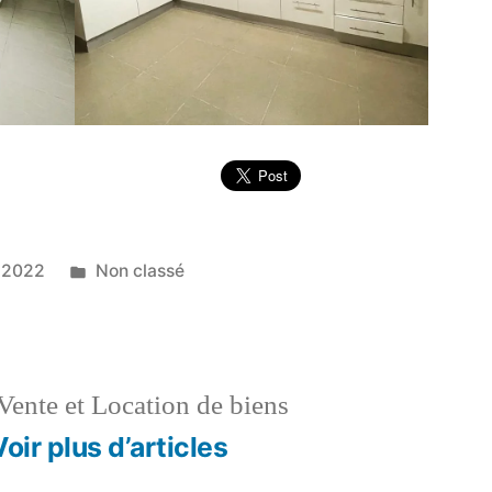
Publié
 2022
Non classé
dans
Vente et Location de biens
Voir plus d’articles