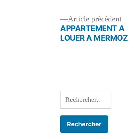
Artic
Article précédent
précé
APPARTEMENT A
Navigation
LOUER A MERMOZ
de
l’article
Rechercher :