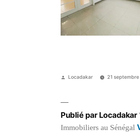
Publié
Locadakar
21 septembre
par
Publié par Locadakar
Immobiliers au Sénégal