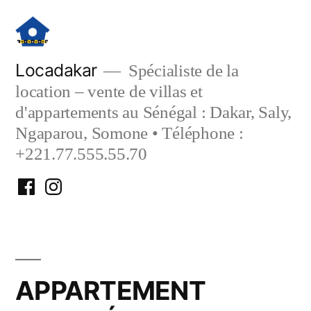
Aller
au
contenu
Locadakar
Spécialiste de la
location – vente de villas et
d'appartements au Sénégal : Dakar, Saly,
Ngaparou, Somone • Téléphone :
+221.77.555.55.70
Facebook
Instagram
Locadakar
Locadakar
APPARTEMENT