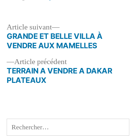
Article
Article suivant
suivant :
GRANDE ET BELLE VILLA À
Navigation
VENDRE AUX MAMELLES
de
Article
Article précédent
l’article
précédent :
TERRAIN A VENDRE A DAKAR
PLATEAUX
Rechercher :