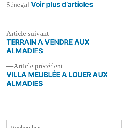
Voir plus d’articles
Sénégal
Article
Article suivant
suivant :
TERRAIN A VENDRE AUX
Navigation
ALMADIES
de
Article
Article précédent
l’article
précédent :
VILLA MEUBLÉE A LOUER AUX
ALMADIES
Rechercher :