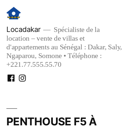
Aller
au
contenu
Locadakar
Spécialiste de la
location – vente de villas et
d'appartements au Sénégal : Dakar, Saly,
Ngaparou, Somone • Téléphone :
+221.77.555.55.70
Facebook
Instagram
Locadakar
Locadakar
PENTHOUSE F5 À