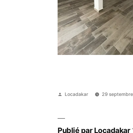
Publié
Locadakar
29 septembr
par
Publié par Locadakar