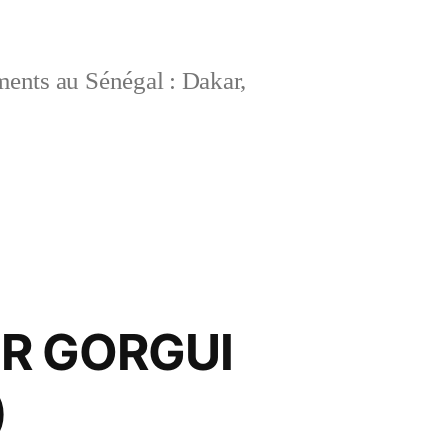
ements au Sénégal : Dakar,
UR GORGUI
)