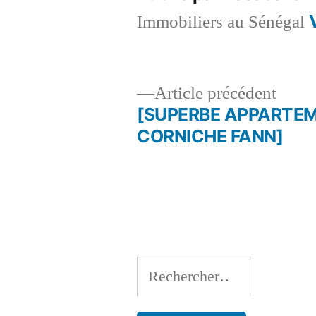
Immobiliers au Sénégal
Artic
Article précédent
précé
[SUPERBE APPARTEM
Navigation
CORNICHE FANN]
de
l’article
Rechercher :