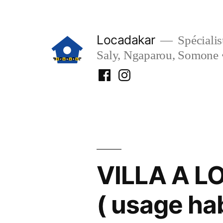
Aller
au
Locadakar
Spécialist
contenu
Saly, Ngaparou, Somone 
Facebook
Instagram
Locadakar
Locadakar
VILLA A L
( usage ha