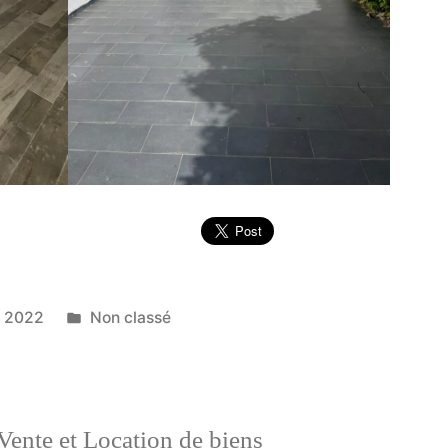
Publié
e 2022
Non classé
dans
Vente et Location de biens