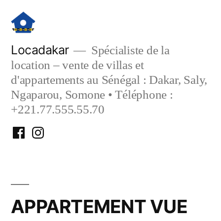
Aller
au
contenu
Locadakar
Spécialiste de la
location – vente de villas et
d'appartements au Sénégal : Dakar, Saly,
Ngaparou, Somone • Téléphone :
+221.77.555.55.70
Facebook
Instagram
Locadakar
Locadakar
APPARTEMENT VUE