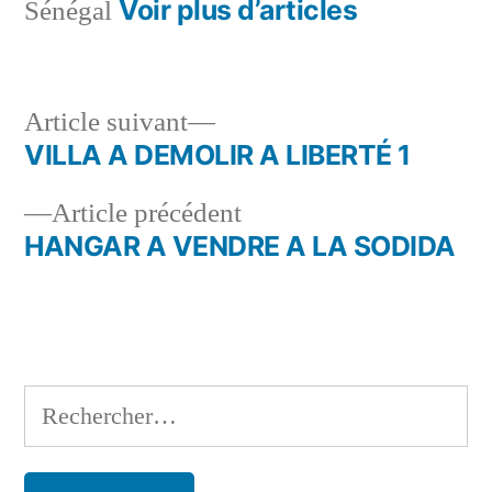
Voir plus d’articles
Sénégal
Article
Article suivant
suivant :
VILLA A DEMOLIR A LIBERTÉ 1
Navigation
Article
Article précédent
de
précédent :
HANGAR A VENDRE A LA SODIDA
l’article
Rechercher :