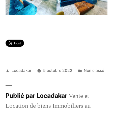
Publié
Publié
Locadakar
5 octobre 2022
Non classé
par
dans
Publié par Locadakar
Vente et
Location de biens Immobiliers au