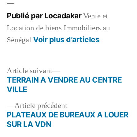
Publié par Locadakar
Vente et
Location de biens Immobiliers au
Voir plus d’articles
Sénégal
Article
Article suivant
suivant :
TERRAIN A VENDRE AU CENTRE
Navigation
VILLE
de
Article
Article précédent
l’article
précédent :
PLATEAUX DE BUREAUX A LOUER
SUR LA VDN