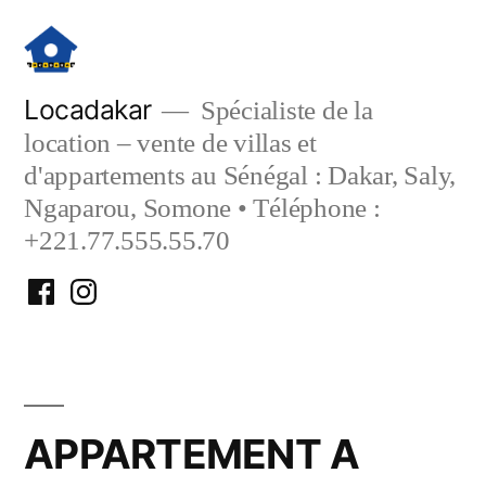
Aller
au
contenu
Locadakar
Spécialiste de la
location – vente de villas et
d'appartements au Sénégal : Dakar, Saly,
Ngaparou, Somone • Téléphone :
+221.77.555.55.70
Facebook
Instagram
Locadakar
Locadakar
APPARTEMENT A