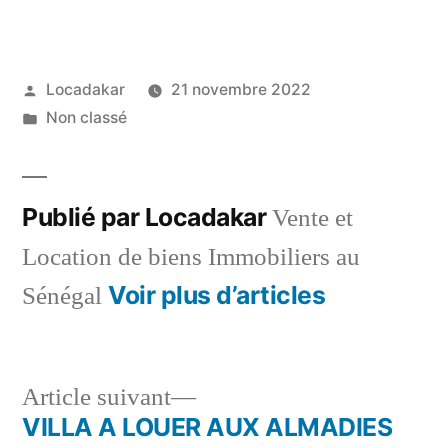
Publié
Locadakar
21 novembre 2022
par
Publié
Non classé
dans
Publié par Locadakar
Vente et
Location de biens Immobiliers au
Voir plus d’articles
Sénégal
Article
Article suivant
suivant :
VILLA A LOUER AUX ALMADIES