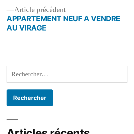
Navigation
Article
Article précédent
de
précédent :
APPARTEMENT NEUF A VENDRE
l’article
AU VIRAGE
Rechercher :
Articles récents