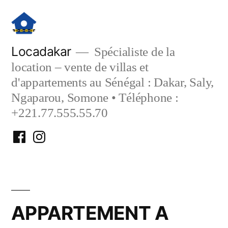
Aller
au
contenu
Locadakar
Spécialiste de la
location – vente de villas et
d'appartements au Sénégal : Dakar, Saly,
Ngaparou, Somone • Téléphone :
+221.77.555.55.70
Facebook
Instagram
Locadakar
Locadakar
APPARTEMENT A