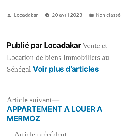
Publié
Publié
Locadakar
20 avril 2023
Non classé
par
dans
Publié par Locadakar
Vente et
Location de biens Immobiliers au
Voir plus d’articles
Sénégal
Article
Article suivant
suivant :
APPARTEMENT A LOUER A
Navigation
MERMOZ
de
Article
Article précédent