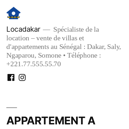
Aller
au
contenu
Locadakar
Spécialiste de la
location – vente de villas et
d'appartements au Sénégal : Dakar, Saly,
Ngaparou, Somone • Téléphone :
+221.77.555.55.70
Facebook
Instagram
Locadakar
Locadakar
APPARTEMENT A