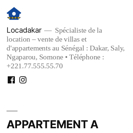
Aller
au
contenu
Locadakar
Spécialiste de la
location – vente de villas et
d'appartements au Sénégal : Dakar, Saly,
Ngaparou, Somone • Téléphone :
+221.77.555.55.70
Facebook
Instagram
Locadakar
Locadakar
APPARTEMENT A