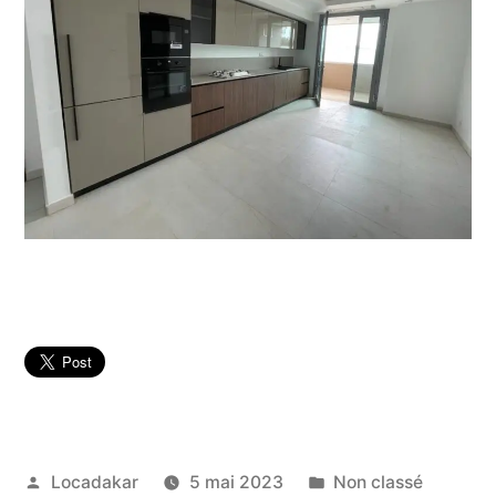
Publié
Publié
Locadakar
5 mai 2023
Non classé