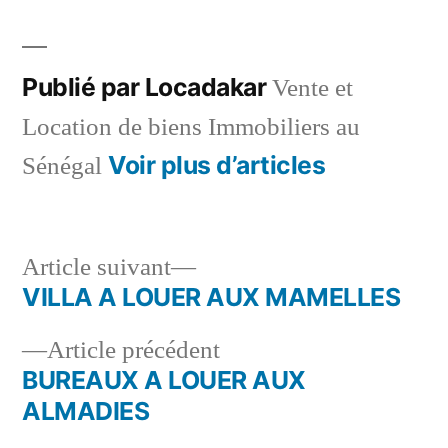
par
dans
Publié par Locadakar
Vente et
Location de biens Immobiliers au
Voir plus d’articles
Sénégal
Article
Article suivant
suivant :
VILLA A LOUER AUX MAMELLES
Navigation
Article
Article précédent
de
précédent :
BUREAUX A LOUER AUX
l’article
ALMADIES