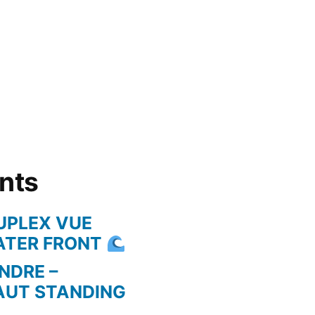
ents
UPLEX VUE
WATER FRONT
NDRE –
AUT STANDING