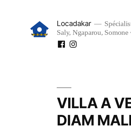
Aller
au
Locadakar
Spécialist
contenu
Saly, Ngaparou, Somone 
Facebook
Instagram
Locadakar
Locadakar
VILLA A V
DIAM MAL