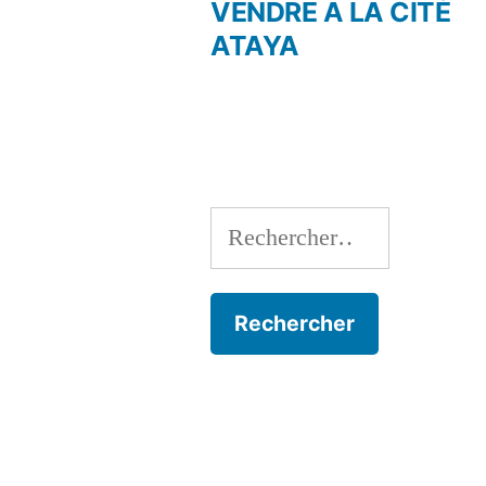
Navigation
VENDRE A LA CITÉ
ATAYA
de
l’article
Rechercher :