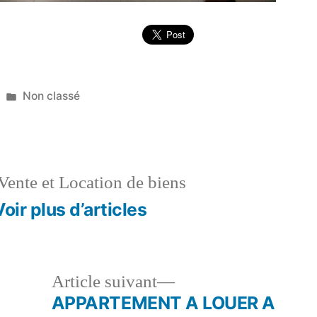
Publié
Non classé
dans
Vente et Location de biens
Voir plus d’articles
le
Article
Article suivant
dent :
suivant :
APPARTEMENT A LOUER A