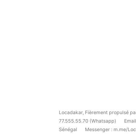
Locadakar
,
Fièrement propulsé p
77.555.55.70 (Whatsapp)
Email
Sénégal
Messenger : m.me/Lo