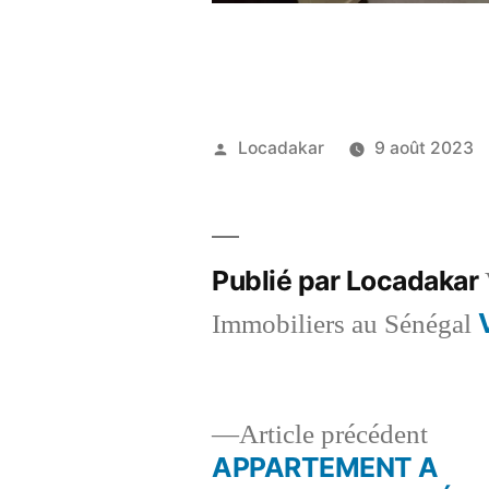
Publié
Locadakar
9 août 2023
par
Publié par Locadakar
Immobiliers au Sénégal
Artic
Article précédent
précé
APPARTEMENT A