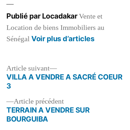
Publié par Locadakar
Vente et
Location de biens Immobiliers au
Voir plus d’articles
Sénégal
Article
Article suivant
suivant :
VILLA A VENDRE A SACRÉ COEUR
Navigation
3
de
Article
Article précédent
l’article
précédent :
TERRAIN A VENDRE SUR
BOURGUIBA