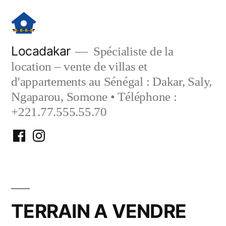
Aller
au
contenu
Locadakar
Spécialiste de la
location – vente de villas et
d'appartements au Sénégal : Dakar, Saly,
Ngaparou, Somone • Téléphone :
+221.77.555.55.70
Facebook
Instagram
Locadakar
Locadakar
TERRAIN A VENDRE