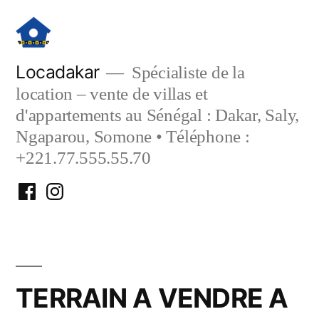
Aller
au
contenu
Locadakar
Spécialiste de la
location – vente de villas et
d'appartements au Sénégal : Dakar, Saly,
Ngaparou, Somone • Téléphone :
+221.77.555.55.70
Facebook
Instagram
Locadakar
Locadakar
TERRAIN A VENDRE A