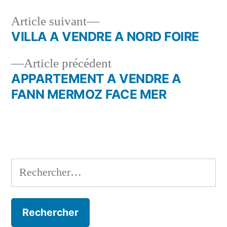
Article
Article suivant
suivant :
VILLA A VENDRE A NORD FOIRE
Navigation
Article
Article précédent
de
précédent :
APPARTEMENT A VENDRE A
l’article
FANN MERMOZ FACE MER
Rechercher :