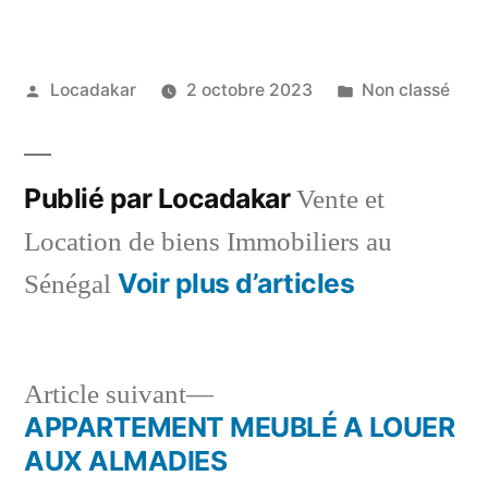
Publié
Publié
Locadakar
2 octobre 2023
Non classé
par
dans
Publié par Locadakar
Vente et
Location de biens Immobiliers au
Voir plus d’articles
Sénégal
Article
Article suivant
suivant :
APPARTEMENT MEUBLÉ A LOUER
Navigation
AUX ALMADIES