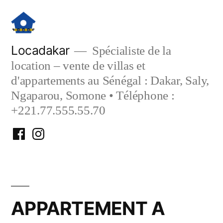
Aller
au
contenu
Locadakar
Spécialiste de la
location – vente de villas et
d'appartements au Sénégal : Dakar, Saly,
Ngaparou, Somone • Téléphone :
+221.77.555.55.70
Facebook
Instagram
Locadakar
Locadakar
APPARTEMENT A