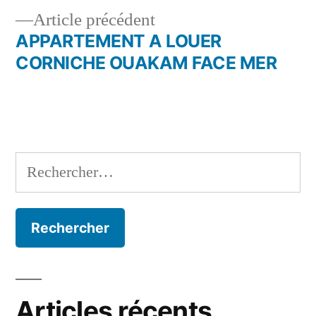
de
Article
Article précédent
l’article
précédent :
APPARTEMENT A LOUER
CORNICHE OUAKAM FACE MER
Rechercher :
Articles récents