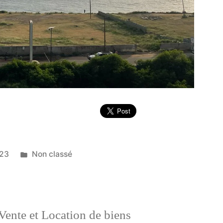
Publié
023
Non classé
dans
Vente et Location de biens