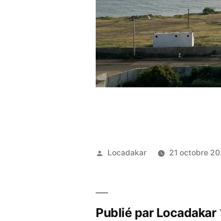
Publié
Locadakar
21 octobre 2
par
Publié par Locadakar