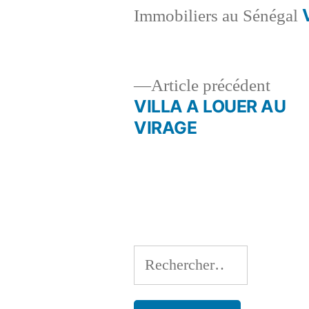
Immobiliers au Sénégal
Artic
Article précédent
précé
VILLA A LOUER AU
Navigation
VIRAGE
de
l’article
Rechercher :