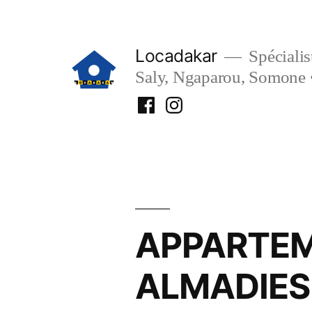
Aller
au
Locadakar
Spécialist
contenu
Saly, Ngaparou, Somone 
Facebook
Instagram
Locadakar
Locadakar
APPARTEM
ALMADIES