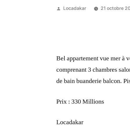
Publié
Locadakar
21 octobre 2
par
Bel appartement vue mer à 
comprenant 3 chambres salon 
de bain buanderie balcon. P
Prix : 330 Millions
Locadakar