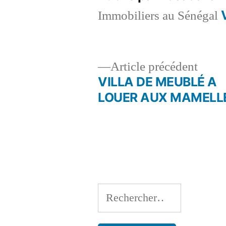
Immobiliers au Sénégal
Artic
Article précédent
précé
VILLA DE MEUBLÉ A
Navigation
LOUER AUX MAMELL
de
l’article
Rechercher :