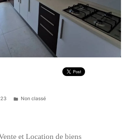
Publié
023
Non classé
dans
Vente et Location de biens