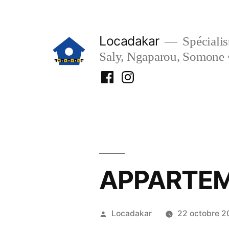
Aller
au
Locadakar
Spécialist
contenu
Saly, Ngaparou, Somone 
Facebook
Instagram
Locadakar
Locadakar
APPARTEM
Publié
Locadakar
22 octobre 2
par