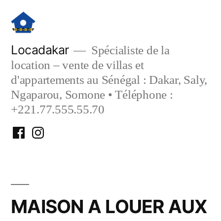
Aller
au
contenu
Locadakar
Spécialiste de la
location – vente de villas et
d'appartements au Sénégal : Dakar, Saly,
Ngaparou, Somone • Téléphone :
+221.77.555.55.70
Facebook
Instagram
Locadakar
Locadakar
MAISON A LOUER AUX