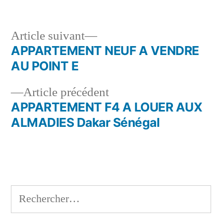
Article
Article suivant
suivant :
APPARTEMENT NEUF A VENDRE
Navigation
AU POINT E
de
Article
Article précédent
l’article
précédent :
APPARTEMENT F4 A LOUER AUX
ALMADIES Dakar Sénégal
Rechercher :