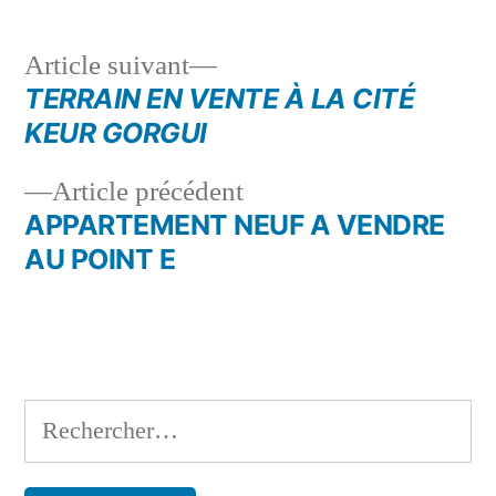
Article
Article suivant
suivant :
TERRAIN EN VENTE À LA CITÉ
Navigation
KEUR GORGUI
de
Article
Article précédent
l’article
précédent :
APPARTEMENT NEUF A VENDRE
AU POINT E
Rechercher :