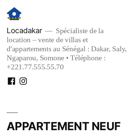
Aller
au
contenu
Locadakar
Spécialiste de la
location – vente de villas et
d'appartements au Sénégal : Dakar, Saly,
Ngaparou, Somone • Téléphone :
+221.77.555.55.70
Facebook
Instagram
Locadakar
Locadakar
APPARTEMENT NEUF